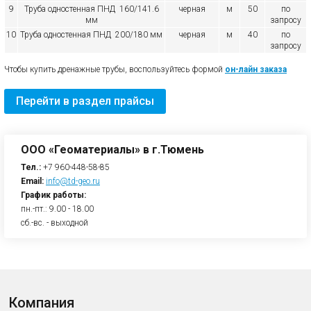
9
Труба одностенная ПНД 160/141.6
черная
м
50
по
мм
запросу
10
Труба одностенная ПНД 200/180 мм
черная
м
40
по
запросу
Чтобы купить дренажные трубы, воспользуйтесь формой
он-лайн заказа
Перейти в раздел прайсы
ООО «Геоматериалы» в г.Тюмень
Тел.:
+7 960-448-58-85
Email:
info@td-geo.ru
График работы:
пн.-пт.: 9.00 - 18.00
сб.-вс. - выходной
Компания