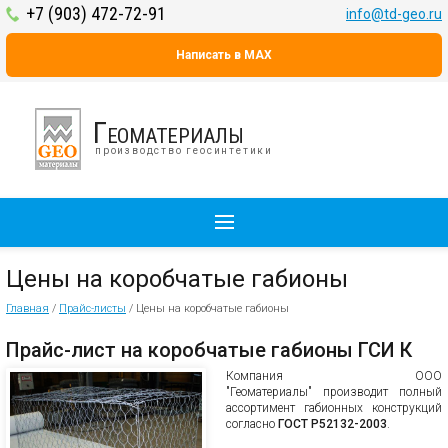
+7 (903) 472-72-91
info@td-geo.ru
Написать в MAX
Геоматериалы
производство геосинтетики
Цены на коробчатые габионы
Главная
/
Прайс-листы
/
Цены на коробчатые габионы
Прайс-лист на коробчатые габионы ГСИ К
Компания ООО
"Геоматериалы" производит полный
ассортимент габионных конструкций
согласно
ГОСТ Р52132-2003
.