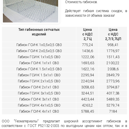
Стоимость габионов.
Действует гибкая система скидок, в
зависимости от объема заказа!
Тип габионных сетчатых
Цена
Цена
изделий
с НДС
с НДС
2,7 Ц
2,7/3,7ЦП
Габион ГСИ-К 1х0,5х0,5 С80
775,24
958,41
Габион ГСИ-К 2х0,5х0,5 С80
1436,6
1776,97
Габион ГСИ-К 1х1х0,5 С80
1222,06
1511,43
Габион ГСИ-К 1х1х1 С80
1693,63
2100,22
Габион ГСИ-К 1.5х1х0,5 С80
1622,16
2008,6
Габион ГСИ-К 1.5х1х1 С80
2295,94
2849,79
Габион ГСИ-К 2х1х0,5 С80
2240,94
2773,96
Габион ГСИ-К 2х1х1 С80
3058,63
3794,87
Габион ГСИ-К 3х1х0,5 С80
3244,51
4017,38
Габион ГСИ-К 3х1х1 С80
4423,44
5489,35
Габион ГСИ-К 4х1х0,5 С80
4263,2
5279,74
Габион ГСИ-К 4х1х1 С80
5788,45
7184
ООО "Геоматериалы" предлагает широкий ассортимент габионов в
соответствии с ГОСТ Р52132-2003 по выгодным ценам как оптом, так и в