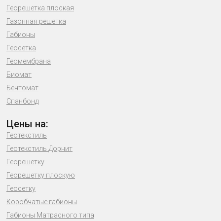
Георешетка плоская
Газонная решетка
Габионы
Геосетка
Геомембрана
Биомат
Бентомат
Спанбонд
Цены на:
Геотекстиль
Геотекстиль Дорнит
Георешетку
Георешетку плоскую
Геосетку
Коробчатые габионы
Габионы Матрасного типа