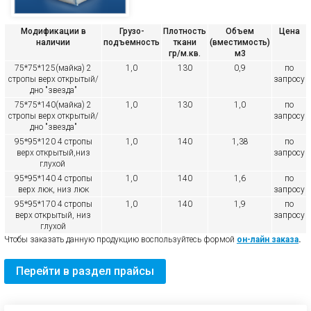
Модификации в
Грузо-
Плотность
Объем
Цена
наличии
подъемность
ткани
(вместимость)
гр/м.кв.
м3
75*75*125(майка) 2
1,0
130
0,9
по
стропы верх открытый/
запросу
дно "звезда"
75*75*140(майка) 2
1,0
130
1,0
по
стропы верх открытый/
запросу
дно "звезда"
95*95*120 4 стропы
1,0
140
1,38
по
верх открытый,низ
запросу
глухой
95*95*140 4 стропы
1,0
140
1,6
по
верх люк, низ люк
запросу
95*95*170 4 стропы
1,0
140
1,9
по
верх открытый, низ
запросу
глухой
Чтобы заказать данную продукцию воспользуйтесь формой
он-лайн заказа
.
Перейти в раздел прайсы