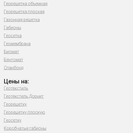
Георешетка объемная
Георешетка плоская
Газонная решетка
Габионы
Геосетка
Геомембрана
Биомат
Бентомат
Спанбонд
Цены на:
Геотекстиль
Геотекстиль Дорнит
Георешетку
Георешетку плоскую
Геосетку
Коробчатые габионы