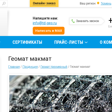
Онлайн-заказ
Ваш регион:
Тюмень
Напишите нам:
Заказать звонок
info@td-geo.ru
и
Бе
Написать в MAX
СЕРТИФИКАТЫ
ПРАЙС-ЛИСТЫ
О КО
Геомат макмат
Главная
/
Продукция
/
Геомат трехмерный
/
Геомат макмат