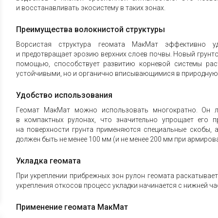
и восстанавливать экосистему в таких зонах.
Преимущества волокнистой структуры
Ворсистая структура геомата МакМат эффективно уд
и предотвращает эрозию верхних слоев почвы. Новый грунто
помощью, способствует развитию корневой системы раст
устойчивыми, но и органично вписывающимися в природную 
Удобство использования
Геомат МакМат можно использовать многократно. Он ле
в компактных рулонах, что значительно упрощает его п
на поверхности грунта применяются специальные скобы, 
должен быть не менее 100 мм (и не менее 200 мм при армиро
Укладка геомата
При укреплении прибрежных зон рулон геомата раскатывает
укрепления откосов процесс укладки начинается с нижней час
Применение геомата МакМат