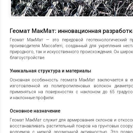
Геомат МакМат: инновационная разработк
Геомат МакМат — это передовой геотехнологический пр
производителя Maccaferri, созданный для укрепления нес
природного, так и искусственного происхождения. Он широ
благоустройстве.
Уникальная структура и материалы
Основная особенность геомата МакМат заключается в ег
изготовленной из полипропиленовых волокон диаметр
применяться на поверхностях с наклоном до 65 градусо
и наклонные профили.
Основное назначение
Геомат МакМат служит для армирования склонов и откосов
восстанавливать растительный покров на грунтовых соор
водоемов с низкой эрозионной активностью. Это позво