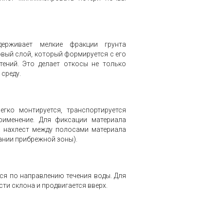
ерживает мелкие фракции грунта
вый слой, который формируется с его
ений. Это делает откосы не только
среду.
гко монтируется, транспортируется
рименение. Для фиксации материала
а нахлест между полосами материала
вании прибрежной зоны).
ся по направлению течения воды. Для
ти склона и продвигается вверх.