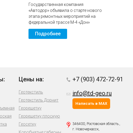
Государственная компания
«Автодор» объявила о старте нового
этапа ремонтных мероприятий на
федеральной трассе М-4 «Дон»
Подробнее
ы:
Цены на:
+7 (903) 472-72-91
Геотекстиль
info@td-geo.ru
Геотекстиль Дорнит
Написать в MAX
бъемная
Георешетку
лоская
Георешетку плоскую
етка
Геосетку
346400, Ростовская область.,
г. Новочеркасск,
Коробчатые габионы