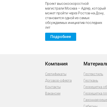
Проект высокоскоростной
магистрали Москва — Адлер, который
может пройти через Ростов-на-Дону,
становится одной из самых
обсуждаемых инициатив последних
лет
Подробнее
Компания
Материал
Сертификаты
Геотекстиль
Договор-оферта
Геоткань
Контакты
Георешетка о
Вакансии
Георешетка п
Газонная реш
Габионы