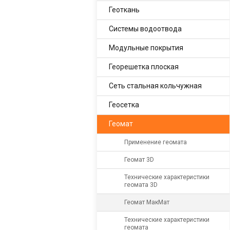
Геоткань
Системы водоотвода
Модульные покрытия
Георешетка плоская
Сеть стальная кольчужная
Геосетка
Геомат
Применение геомата
Геомат 3D
Технические характеристики
геомата 3D
Геомат МакМат
Технические характеристики
геомата