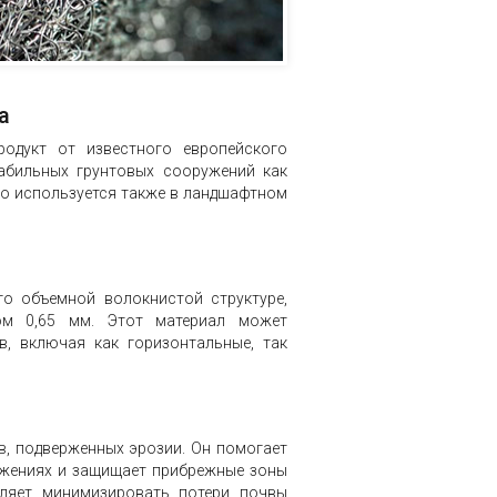
а
одукт от известного европейского
табильных грунтовых сооружений как
ко используется также в ландшафтном
о объемной волокнистой структуре,
ом 0,65 мм. Этот материал может
в, включая как горизонтальные, так
, подверженных эрозии. Он помогает
ужениях и защищает прибрежные зоны
ляет минимизировать потери почвы