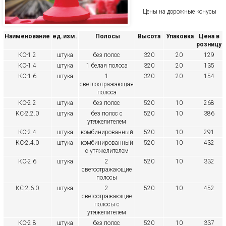
Цены на дорожные конусы
Наименование
ед.изм.
Полосы
Высота
Упаковка
Цена в
розницу
КС-1.2
штука
без полос
320
20
129
КС-1.4
штука
1 белая полоса
320
20
135
КС-1.6
штука
1
320
20
154
светлоотражающая
полоса
КС-2.2
штука
без полос
520
10
268
КС-2.2.0
штука
без полос с
520
10
386
утяжелителем
КС-2.4
штука
комбинированный
520
10
291
КС-2.4.0
штука
комбинированный
520
10
432
с утяжелителем
КС-2.6
штука
2
520
10
332
светоотражающие
полосы
КС-2.6.0
штука
2
520
10
452
светоотражающие
полосы с
утяжелителем
КС-2.8
штука
без полос
520
10
337