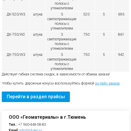
полосы с
утяжелителем
ДК-520/W3
штука
3
520
5
693
светоотражающие
полосы с
утяжелителем
ДК-750/W2
штука
3
750
5
861
светоотражающие
полосы с
утяжелителем
ДК-750/W3
штука
3
750
5
942
светоотражающие
полосы с
утяжелителем
Действует гибкая система скидок, в зависимости от объема заказа!
Чтобы купить дорожные конусы воспользуйтесь формой
он-лайн заказа
.
Перейти в раздел прайсы
ООО «Геоматериалы» в г.Тюмень
Тел.:
+7 960-448-58-85
Email:
info@td-geo.ru