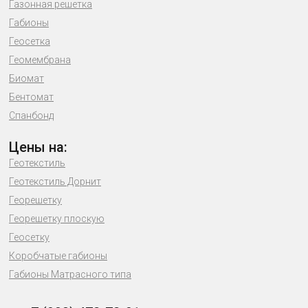
Газонная решетка
Габионы
Геосетка
Геомембрана
Биомат
Бентомат
Спанбонд
Цены на:
Геотекстиль
Геотекстиль Дорнит
Георешетку
Георешетку плоскую
Геосетку
Коробчатые габионы
Габионы Матрасного типа